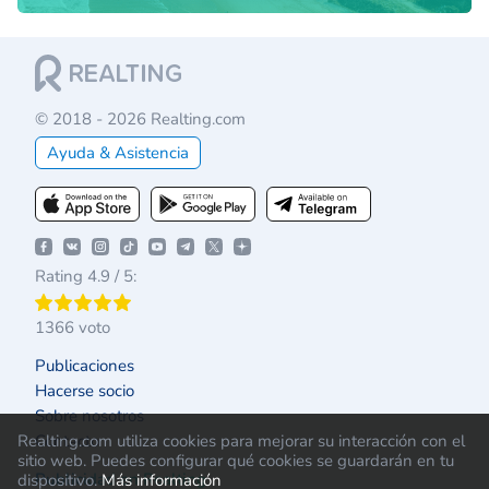
© 2018 - 2026 Realting.com
Ayuda & Asistencia
Rating 4.9 / 5:
1366 voto
Publicaciones
Hacerse socio
Sobre nosotros
Contacto
Realting.com utiliza cookies para mejorar su interacción con el
sitio web. Puedes configurar qué cookies se guardarán en tu
Publicidad en Realting
dispositivo.
Más información