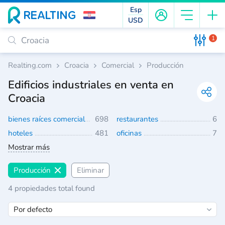
Esp
USD
1
Realting.com
Croacia
Comercial
Producción
Edificios industriales en venta en
Croacia
bienes raíces comerciales
698
restaurantes
6
hoteles
481
oficinas
7
Mostrar más
Producción
Eliminar
4 propiedades total found