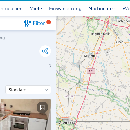
mmobilien
Miete
Einwanderung
Nachrichten
We
Filter
1
ng
3