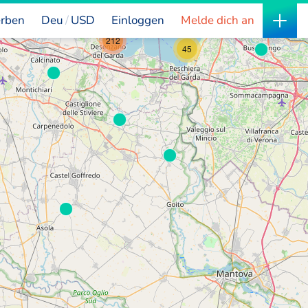
rben
Deu
USD
Einloggen
Melde dich an
212
45