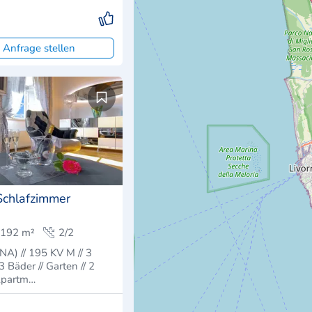
 Anfrage stellen
chlafzimmer
192 m²
2/2
) // 195 KV M // 3
3 Bäder // Garten // 2
Apartm…