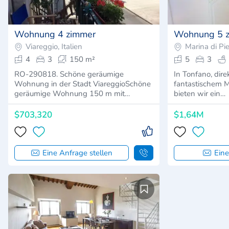
Wohnung 4 zimmer
Wohnung 5 
Viareggio, Italien
Marina di Pie
4
3
150 m²
5
3
RO-290818. Schöne geräumige
In Tonfano, dir
Wohnung in der Stadt ViareggioSchöne
fantastischem M
geräumige Wohnung 150 m mit…
bieten wir ein…
$703,320
$1,64M
Eine Anfrage stellen
Eine