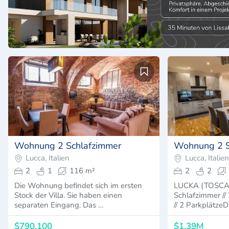
Wohnung 2 Schlafzimmer
Wohnung 2 S
Lucca, Italien
Lucca, Italien
2
1
116 m²
2
2
Die Wohnung befindet sich im ersten
LUCKA (TOSCANA
Stock der Villa. Sie haben einen
Schlafzimmer //
separaten Eingang. Das …
// 2 Parkplätze
$790,100
$1,39M