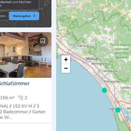
+
−
chlafzimmer
156 m²
2
) // 152 KV M // 3
 2 Badezimmer // Garten
Die W…