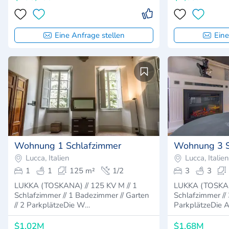
Eine Anfrage stellen
Eine
Wohnung 1 Schlafzimmer
Wohnung 3 S
Lucca, Italien
Lucca, Italien
1
1
125 m²
1/2
3
3
LUKKA (TOSKANA) // 125 KV M // 1
LUKKA (TOSKANA
Schlafzimmer // 1 Badezimmer // Garten
Schlafzimmer // 
// 2 ParkplätzeDie W…
ParkplätzeDie 
$1,02M
$1,68M