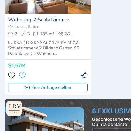
Wohnung 2 Schlafzimmer
Lucca, Italien
2
3
185 m²
2/2
LUKKA (TOSKANA) // 172 KV M // 2
Schlafzimmer // 2 Bäder // Garten // 2
ParkplätzeDie Wohnun…
$1,57M
Eine Anfrage stellen