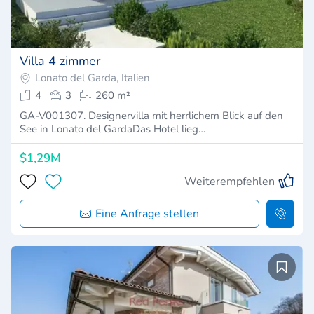
Villa 4 zimmer
Lonato del Garda, Italien
4
3
260 m²
GA-V001307. Designervilla mit herrlichem Blick auf den
See in Lonato del GardaDas Hotel lieg…
$1,29M
Weiterempfehlen
Eine Anfrage stellen