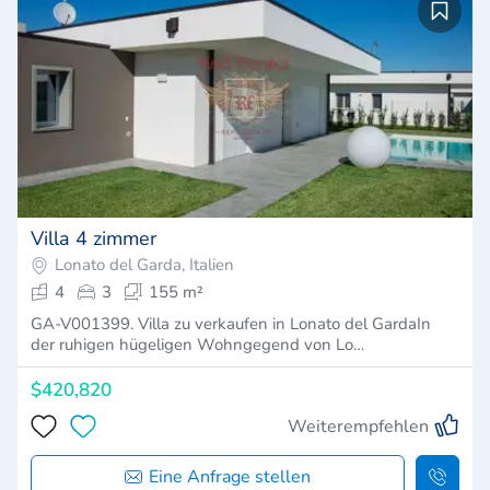
Villa 4 zimmer
Lonato del Garda, Italien
4
3
155 m²
GA-V001399. Villa zu verkaufen in Lonato del GardaIn
der ruhigen hügeligen Wohngegend von Lo…
$420,820
Weiterempfehlen
Eine Anfrage stellen