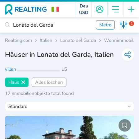
Deu
USD
1
Metro
Realting.com
Italien
Lonato del Garda
Wohnimmobilie
Häuser in Lonato del Garda, Italien
villen
15
Haus
Alles löschen
17 immobilienobjekte total found