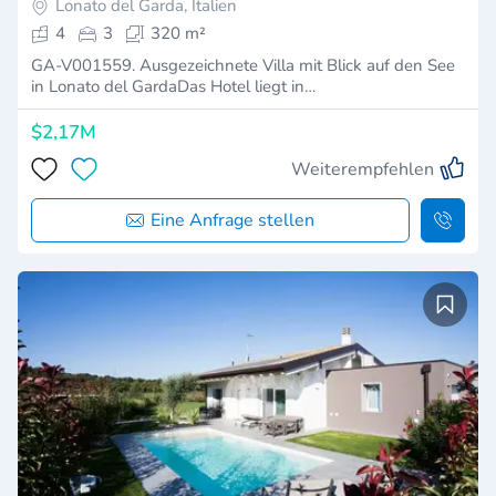
Lonato del Garda, Italien
4
3
320 m²
GA-V001559. Ausgezeichnete Villa mit Blick auf den See
in Lonato del GardaDas Hotel liegt in…
$2,17M
Weiterempfehlen
Eine Anfrage stellen