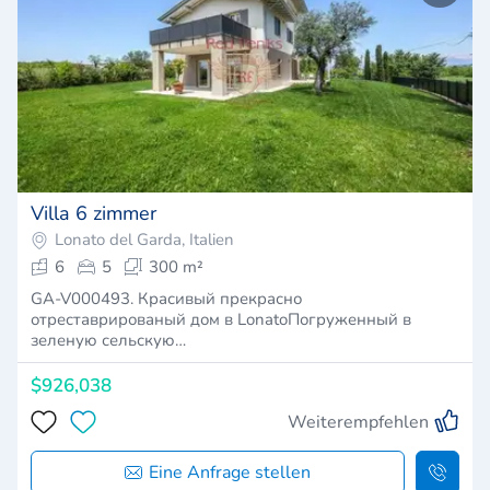
Villa 6 zimmer
Lonato del Garda, Italien
6
5
300 m²
GA-V000493. Красивый прекрасно
отреставрированый дом в LonatoПогруженный в
зеленую сельскую…
$926,038
Weiterempfehlen
Eine Anfrage stellen