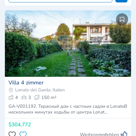
Villa 4 zimmer
Lonato del Garda, Italien
4
3
150 m²
GA-V001192. Терасный дом с частным садом в LonatoВ
нескольких минутах ходьбы от центра Lonat…
$304,772
Weiterempfehlen