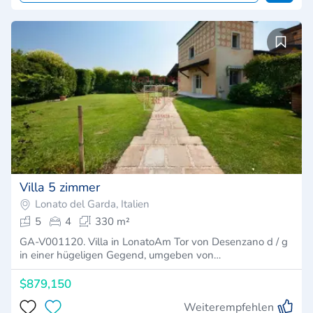
Villa 5 zimmer
Lonato del Garda, Italien
5
4
330 m²
GA-V001120. Villa in LonatoAm Tor von Desenzano d / g
in einer hügeligen Gegend, umgeben von…
$879,150
Weiterempfehlen