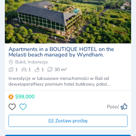
Apartments in a BOUTIQUE HOTEL on the
Melasti beach managed by Wyndham.
Bukit, Indonezja
1
1
1
30 m²
Inwestycje w luksusowe nieruchomości w Bali od
dewelopera!Nasz premium hotel butikowy, położ…
$99,000
Poleć
Zostaw prośbę