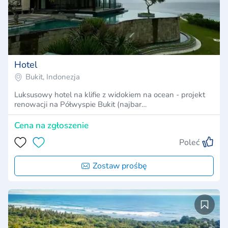
Hotel
Bukit, Indonezja
Luksusowy hotel na klifie z widokiem na ocean - projekt
renowacji na Półwyspie Bukit (najbar…
Cena na zgłoszenie
Poleć
Zostaw prośbę