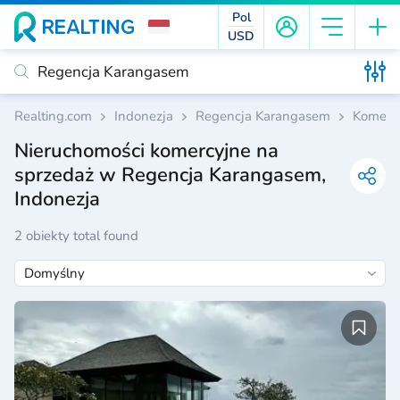
Pol
USD
Realting.com
Indonezja
Regencja Karangasem
Komerc
Nieruchomości komercyjne na
sprzedaż w Regencja Karangasem,
Indonezja
2 obiekty total found