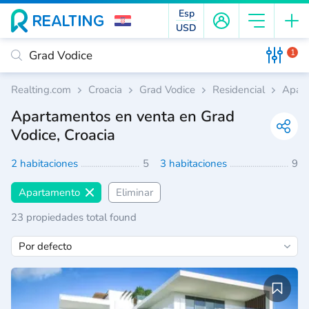
Esp
USD
1
Realting.com
Croacia
Grad Vodice
Residencial
Apar
Apartamentos en venta en Grad
Vodice, Croacia
2 habitaciones
5
3 habitaciones
9
Apartamento
Eliminar
23 propiedades total found