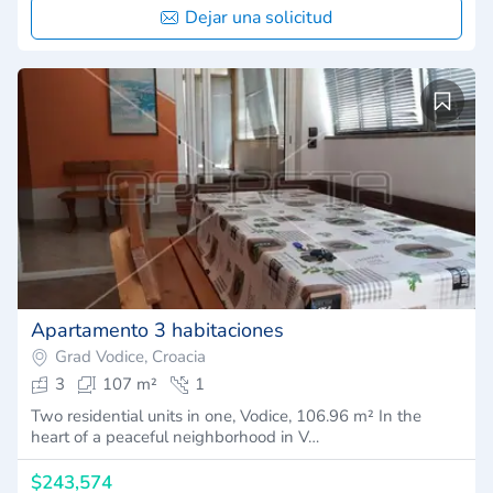
Dejar una solicitud
Apartamento 3 habitaciones
Grad Vodice, Croacia
3
107 m²
1
Two residential units in one, Vodice, 106.96 m² In the
heart of a peaceful neighborhood in V…
$243,574