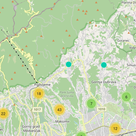
18
6
7
43
22
12