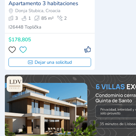
Apartamento 3 habitaciones
Donja Stubica, Croacia
3
1
85 m²
2
I26448 Toplička
$178,805
Dejar una solicitud