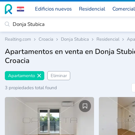
Edificios nuevos
Residencial
Comercial
Realting.com
Croacia
Donja Stubica
Residencial
Apa
Apartamentos en venta en Donja Stubi
Croacia
Apartamento
Eliminar
3 propiedades total found