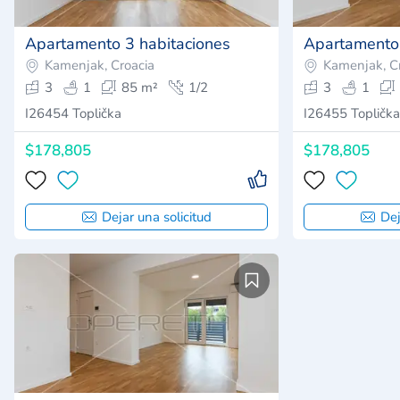
Apartamento 3 habitaciones
Apartamento 
Kamenjak, Croacia
Kamenjak, C
3
1
85 m²
1/2
3
1
I26454 Toplička
I26455 Toplička
$178,805
$178,805
Dejar una solicitud
Dej