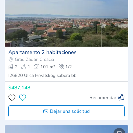
Apartamento 2 habitaciones
Grad Zadar, Croacia
2
1
101 m²
1/2
I26820 Ulica Hrvatskog sabora bb
$487,148
Recomendar
Dejar una solicitud