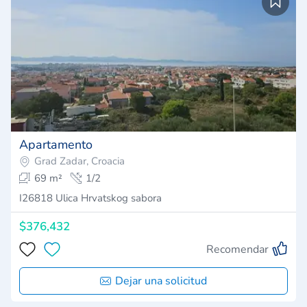
Apartamento
Grad Zadar, Croacia
69 m²
1/2
I26818 Ulica Hrvatskog sabora
$376,432
Recomendar
Dejar una solicitud