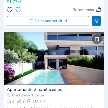
$1,77M
Recomendar
Dejar una solicitud
Apartamento 2 habitaciones
Grad Zadar, Croacia
2
2
165 m²