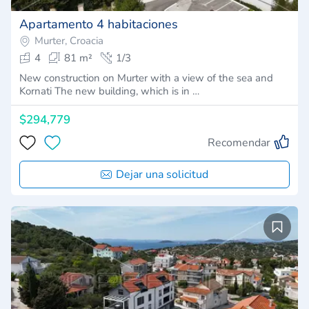
Apartamento 4 habitaciones
Murter, Croacia
4
81 m²
1/3
New construction on Murter with a view of the sea and
Kornati The new building, which is in …
$294,779
Recomendar
Dejar una solicitud