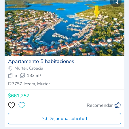
Apartamento 5 habitaciones
Murter, Croacia
5
182 m²
I27757 Jezera, Murter
$661,257
Recomendar
Dejar una solicitud