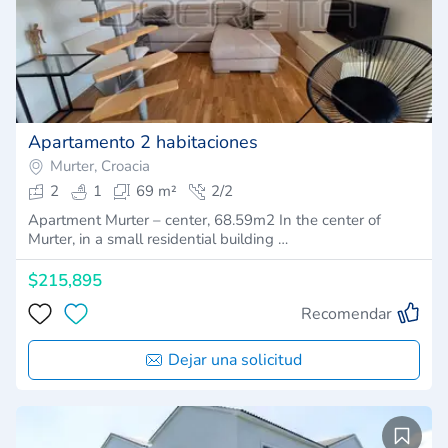
Apartamento 2 habitaciones
Murter, Croacia
2
1
69 m²
2/2
Apartment Murter – center, 68.59m2 In the center of
Murter, in a small residential building …
$215,895
Recomendar
Dejar una solicitud