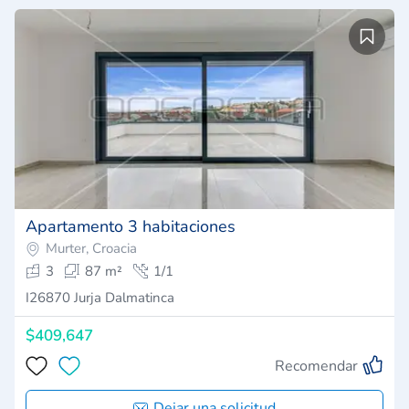
Apartamento 3 habitaciones
Murter, Croacia
3
87 m²
1/1
I26870 Jurja Dalmatinca
$409,647
Recomendar
Dejar una solicitud