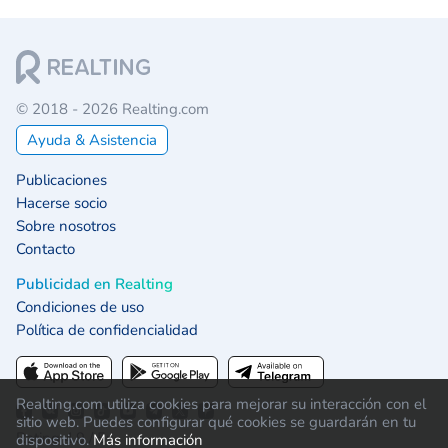
© 2018 - 2026 Realting.com
Ayuda & Asistencia
Publicaciones
Hacerse socio
Sobre nosotros
Contacto
Publicidad en Realting
Condiciones de uso
Política de confidencialidad
Realting.com utiliza cookies para mejorar su interacción con el
sitio web. Puedes configurar qué cookies se guardarán en tu
Rating 4.9 / 5:
dispositivo.
Más información