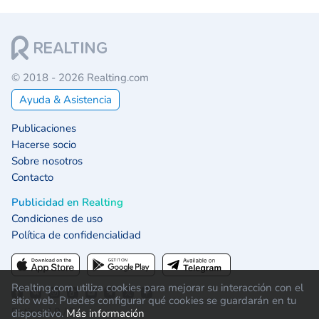
© 2018 - 2026 Realting.com
Ayuda & Asistencia
Publicaciones
Hacerse socio
Sobre nosotros
Contacto
Publicidad en Realting
Condiciones de uso
Política de confidencialidad
Realting.com utiliza cookies para mejorar su interacción con el
sitio web. Puedes configurar qué cookies se guardarán en tu
Rating 4.9 / 5:
dispositivo.
Más información