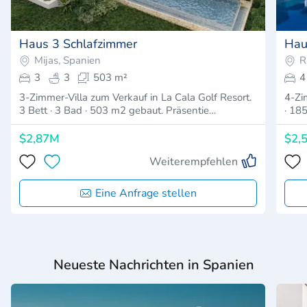
Haus 3 Schlafzimmer
Hau
Mijas, Spanien
R
3
3
503 m²
4
3-Zimmer-Villa zum Verkauf in La Cala Golf Resort.
4-Zim
3 Bett · 3 Bad · 503 m2 gebaut. Präsentie…
· 18
$2,87M
$2,
Weiterempfehlen
Eine Anfrage stellen
Neueste Nachrichten in Spanien