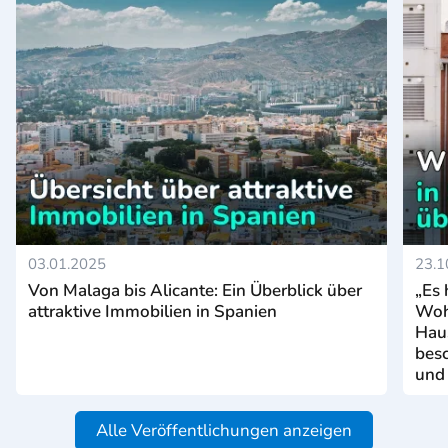
03.01.2025
23.1
Von Malaga bis Alicante: Ein Überblick über
„Es 
attraktive Immobilien in Spanien
Woh
Hau
bes
und
Alle Veröffentlichungen anzeigen