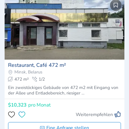
Restaurant, Café 472 m²
Minsk, Belarus
472 m²
1/2
Ein zweistöckiges Gebäude von 472 m2 mit Eingang von
der Allee und Entladebereich, riesiger …
$10,323
pro Monat
Weiterempfehlen
Eine Anfrage stellen