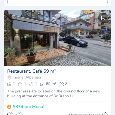
Restaurant, Café 69 m²
Tirana, Albanien
1
1
1
69 m²
8
The premises are located on the ground floor of a new
building at the entrance of Rr Rrapo H…
$874
pro Monat