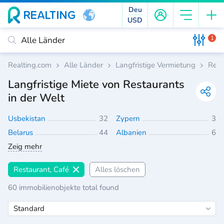
Deu
USD
1
Realting.com
Alle Länder
Langfristige Vermietung
Rest
Langfristige Miete von Restaurants
in der Welt
Usbekistan
32
Zypern
3
Belarus
44
Albanien
6
Zeig mehr
Restaurant, Café
Alles löschen
60 immobilienobjekte total found