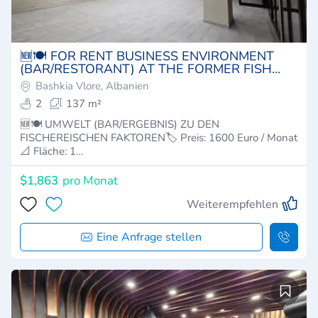
🆕🍽 FOR RENT BUSINESS ENVIRONMENT
(BAR/RESTORANT) AT THE FORMER FISH
FACTORY, VLORA
Bashkia Vlore, Albanien
2
137 m²
🆕🍽 UMWELT (BAR/ERGEBNIS) ZU DEN
FISCHEREISCHEN FAKTOREN🏷 Preis: 1600 Euro / Monat
📐 Fläche: 1…
$1,863
pro Monat
Weiterempfehlen
Eine Anfrage stellen