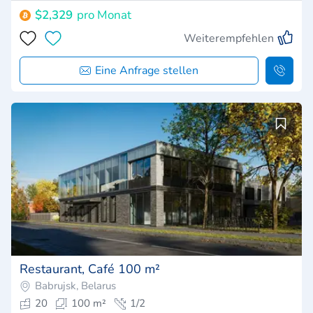
$2,329
pro Monat
Weiterempfehlen
Eine Anfrage stellen
Restaurant, Café 100 m²
Babrujsk, Belarus
20
100 m²
1/2