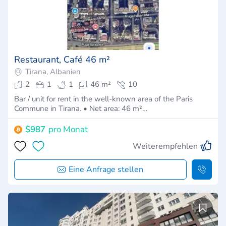
Restaurant, Café 46 m²
Tirana, Albanien
2
1
1
46 m²
10
Bar / unit for rent in the well-known area of the Paris
Commune in Tirana. • Net area: 46 m²…
$987
pro Monat
Weiterempfehlen
Eine Anfrage stellen