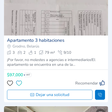
Apartamento 3 habitaciones
Grodno, Belarús
3
2
1
79 m²
9/10
¡Por favor, no molestes a agencias e intermediarios!El
apartamento se encuentra en una de la…
$97,000
VAT
Recomendar
Dejar una solicitud