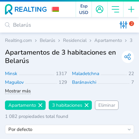
Esp
USD
2
Realting.com
Belarús
Residencial
Apartamento
3 ha
Apartamentos de 3 habitaciones en
Belarús
Minsk
1317
Maladetchna
22
Maguilov
129
Baránavichi
7
Mostrar más
Apartamento
3 habitaciones
Eliminar
1 082 propiedades total found