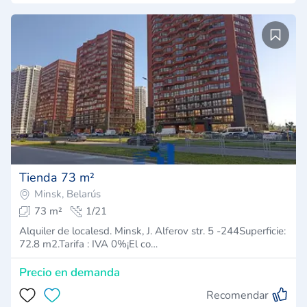
Tienda 73 m²
Minsk, Belarús
73 m²
1/21
Alquiler de localesd. Minsk, J. Alferov str. 5 -244Superficie:
72.8 m2.Tarifa : IVA 0%¡El co…
Precio en demanda
Recomendar