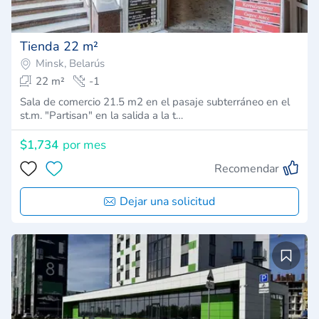
Tienda 22 m²
Minsk, Belarús
22 m²
-1
Sala de comercio 21.5 m2 en el pasaje subterráneo en el
st.m. "Partisan" en la salida a la t…
$1,734
por mes
Recomendar
Dejar una solicitud