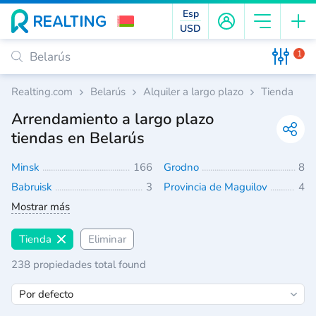
Esp
USD
1
Realting.com
Belarús
Alquiler a largo plazo
Tienda
Arrendamiento a largo plazo
tiendas en Belarús
Minsk
166
Grodno
8
Babruisk
3
Provincia de Maguilov
4
Mostrar más
Tienda
Eliminar
238 propiedades total found