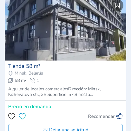
Tienda 58 m²
Minsk, Belarús
58 m²
1
Alquiler de locales comercialesDirección: Minsk,
Kizhevatova str., 3B.Superficie: 57.8 m2.Ta…
Precio en demanda
Recomendar
Dejar una solicitud