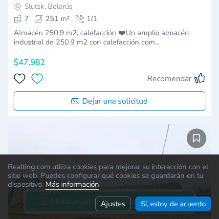
Slutsk, Belarús
7
251 m²
1/1
Almacén 250,9 m2, calefacción ❤️Un amplio almacén
industrial de 250.9 m2 con calefacción com…
$47,982
Recomendar
Dejar una solicitud
Realting.com utiliza cookies para mejorar su interacción con el
sitio web. Puedes configurar qué cookies se guardarán en tu
dispositivo.
Más información
Mostrar las propiedades en el mapa
Ajustes
Sí, estoy de acuerdo