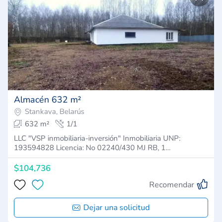
Almacén 632 m²
Stankava, Belarús
632 m²
1/1
LLC "VSP inmobiliaria-inversión" Inmobiliaria UNP:
193594828 Licencia: No 02240/430 MJ RB, 1…
$104,736
Recomendar
Dejar una solicitud