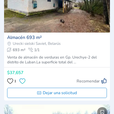
Almacén 693 m²
Urecki sielski Saviet, Belarús
693 m²
1/1
Venta de almacén de verduras en Gp. Urechye-2 del
distrito de Luban.La superficie total del …
$37,657
Recomendar
1
Dejar una solicitud