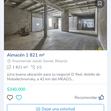
Almacén 1 821 m²
Krasnienski sielski Saviet, Belarús
1 821 m²
1/1
¡Una buena ubicación para su negocio! D. Red, distrito de
Molodechnensky, a 42 km del MKAD.S…
$340,000
Recomendar
Dejar una solicitud