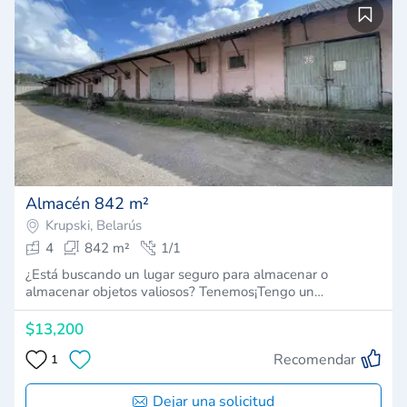
Almacén 842 m²
Krupski, Belarús
4
842 m²
1/1
¿Está buscando un lugar seguro para almacenar o
almacenar objetos valiosos? Tenemos¡Tengo un…
$13,200
Recomendar
1
Dejar una solicitud