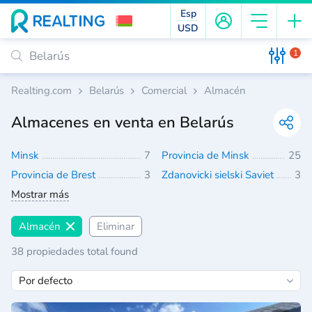
Esp
USD
1
Realting.com
Belarús
Comercial
Almacén
Almacenes en venta en Belarús
Minsk
7
Provincia de Minsk
25
Provincia de Brest
3
Zdanovicki sielski Saviet
3
Mostrar más
Almacén
Eliminar
38 propiedades total found