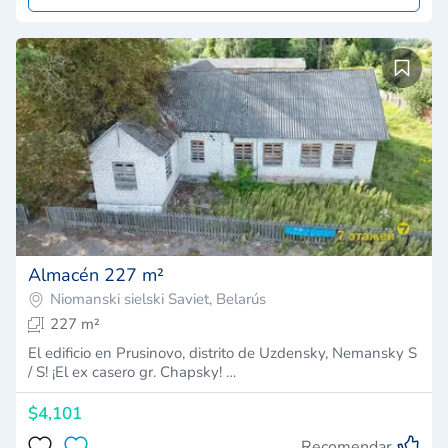
Almacén 227 m²
Niomanski sielski Saviet, Belarús
227 m²
El edificio en Prusinovo, distrito de Uzdensky, Nemansky S
/ S! ¡El ex casero gr. Chapsky! …
$4,101
Recomendar