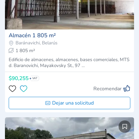
Almacén 1 805 m²
Baránavichi, Belarús
1 805 m²
Edificio de almacenes, almacenes, bases comerciales, MTS
d. Baranovichi, Mayakovsky St., 97 …
$90,255
VAT
Recomendar
Dejar una solicitud