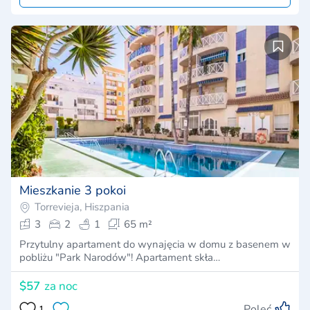
Mieszkanie 3 pokoi
Torrevieja, Hiszpania
3
2
1
65 m²
Przytulny apartament do wynajęcia w domu z basenem w
pobliżu "Park Narodów"! Apartament skła…
$57
za noc
Poleć
1