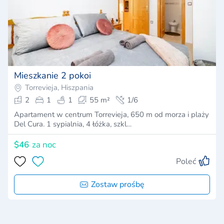
Mieszkanie 2 pokoi
Torrevieja, Hiszpania
2
1
1
55 m²
1/6
Apartament w centrum Torrevieja, 650 m od morza i plaży
Del Cura. 1 sypialnia, 4 łóżka, szkl…
$46
za noc
Poleć
Zostaw prośbę