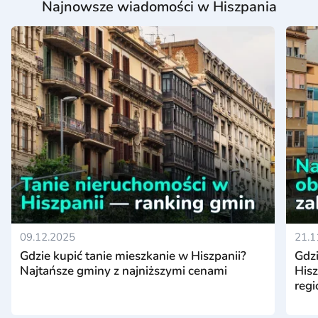
Najnowsze wiadomości w Hiszpania
09.12.2025
21.1
Gdzie kupić tanie mieszkanie w Hiszpanii?
Gdz
Najtańsze gminy z najniższymi cenami
Hisz
reg