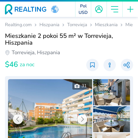
Pol
USD
Realting.com
Hiszpania
Torrevieja
Mieszkania
Miesz
Mieszkanie 2 pokoi 55 m² w Torrevieja,
Hiszpania
Torrevieja, Hiszpania
$46
za noc
31