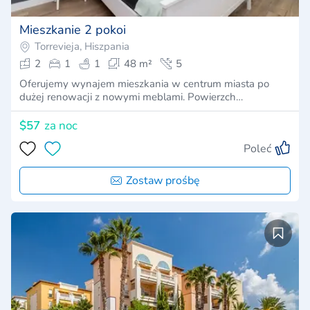
Mieszkanie 2 pokoi
Torrevieja, Hiszpania
2
1
1
48 m²
5
Oferujemy wynajem mieszkania w centrum miasta po
dużej renowacji z nowymi meblami. Powierzch…
$57
za noc
Poleć
Zostaw prośbę