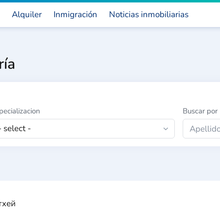
Alquiler
Inmigración
Noticias inmobiliarias
ría
pecializacion
Buscar por
тхей