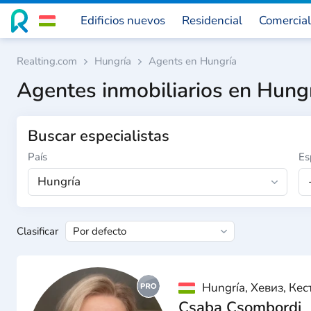
Edificios nuevos
Residencial
Comercial
Realting.com
Hungría
Agents en Hungría
Agentes inmobiliarios en Hung
Buscar especialistas
País
Es
Hungría
Clasificar
Hungría, Хевиз, Кес
Csaba Csombordi