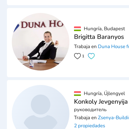
Hungría, Budapest
Brigitta Baranyos
Trabaja en
Duna House fr
1
Hungría, Újlengyel
Konkoly Jevgenyija
руководитель
Trabaja en
Zsenya-Buildi
2 propiedades