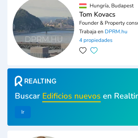
Hungría, Budapest
Tom Kovacs
Founder & Property cons
Trabaja en
DPRM.hu
4 propiedades
Buscar
Edificios nuevos
en Realti
Ir