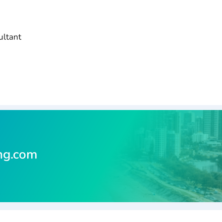
ultant
ng.com