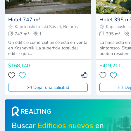
Hotel 747 m²
Hotel 395 m
Kapciouski sielski Saviet, Belarús
Kapciouski si
747 m²
1
395 m²
Un edificio comercial único está en venta
La finca está en
en Koshevniki.La superficie total del
pintoresco. Situ
edificio jun…
pueblo residenc
$168,140
$419,211
Dejar una solicitud
Dej
Buscar
Edificios nuevos
en