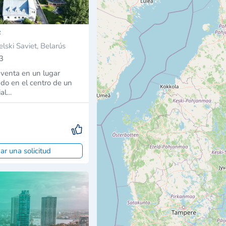
²
elski Saviet, Belarús
3
 venta en un lugar
ado en el centro de un
ial…
ar una solicitud