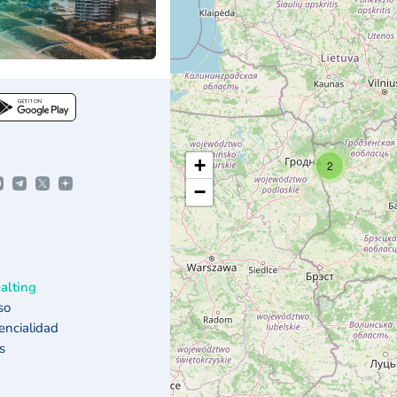
+
2
−
alting
so
dencialidad
s