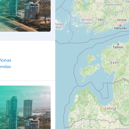
ficinas
iendas