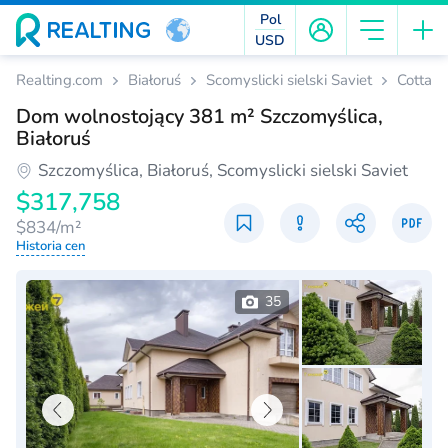
Pol
USD
Realting.com
Białoruś
Scomyslicki sielski Saviet
Cottag
Dom wolnostojący 381 m² Szczomyślica,
Białoruś
Szczomyślica, Białoruś, Scomyslicki sielski Saviet
$317,758
$834/m²
Historia cen
35