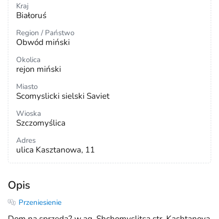
Kraj
Białoruś
Region / Państwo
Obwód miński
Okolica
rejon miński
Miasto
Scomyslicki sielski Saviet
Wioska
Szczomyślica
Adres
ulica Kasztanowa, 11
Opis
Przeniesienie
Dom na sprzeda? w ag. Shchomyslitsa str. Kashtanova