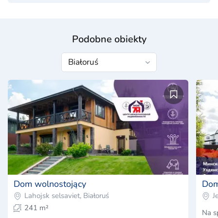
Podobne obiekty
Dom wolnostojący
Do
Lahojsk selsaviet, Białoruś
J
241 m²
Na s