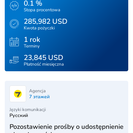
0.1 %
Stopa procentowa
285,982 USD
Kwota pożyczki
1 rok
Terminy
23,845 USD
Płatność miesięczna
Agencja
7 этажей
Języki komunikacji
Русский
Pozostawienie prośby o udostępnienie