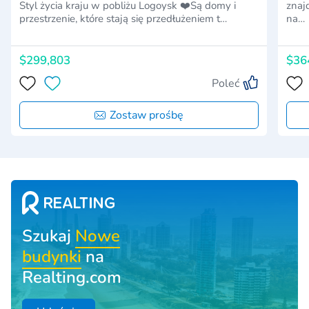
Styl życia kraju w pobliżu Logoysk ❤️Są domy i
znaj
przestrzenie, które stają się przedłużeniem t…
na…
$299,803
$36
Poleć
Zostaw prośbę
Szukaj
Nowe
budynki
na
Realting.com