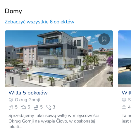
Domy
Zobaczyć wszystkie 6 obiektów
Willa 5 pokojów
Wil
Okrug Gornji
S
5
5
5
3
4
Sprzedajemy luksusową willę w miejscowości
Ta n
Okrug Gornji na wyspie Čiovo, w doskonałej
jest
lokali…