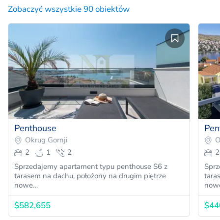
Zobaczyć wszystkie 90 obiektów
Penthouse
Pen
Okrug Gornji
O
2
1
2
2
Sprzedajemy apartament typu penthouse S6 z
Sprz
tarasem na dachu, położony na drugim piętrze
tara
nowe…
now
$582,655
$44