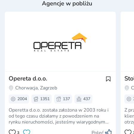
Agencje w pobliżu
Opereta d.o.o.
Sto
Chorwacja, Zagrzeb
C
2004
1351
137
437
Operetta d.o.o. została założona w 2003 roku i
Z pr
od tego czasu działamy z powodzeniem na
klie
rynku nieruchomości, jesteśmy wiarygodnym
otr
partnerem i obsługą klienta w ważnych
CON
Poleć
3