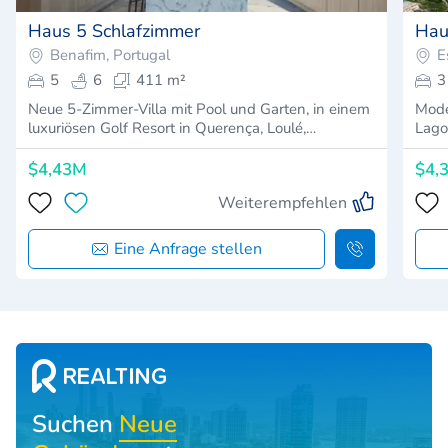
Haus 5 Schlafzimmer
Hau
Benafim, Portugal
E
5
6
411 m²
3
Neue 5-Zimmer-Villa mit Pool und Garten, in einem
Mode
luxuriösen Golf Resort in Querença, Loulé,…
Lago
$4,43M
$4,
Weiterempfehlen
Eine Anfrage stellen
Suchen
Neue