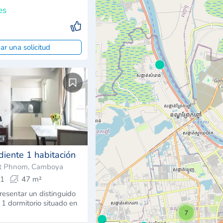
es
ar una solicitud
diente 1 habitación
t Phnom, Camboya
1
47 m²
esentar un distinguido
1 dormitorio situado en
7