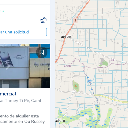
es
ar una solicitud
mercial
Sangkat Phsar Thmey Ti Pir, Camboya
ento de alquiler está
gicamente en Ou Russey
o…