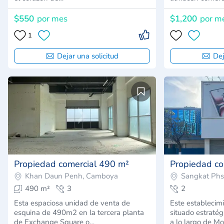
$550
por mes
$1,200
por m
1
Dejar una solicitud
Dej
Propiedad comercial 490 m²
Propiedad co
Khan Daun Penh, Camboya
490 m²
3
2
Esta espaciosa unidad de venta de
Este establecimi
esquina de 490m2 en la tercera planta
situado estraté
de Exchange Square o…
a lo largo de M