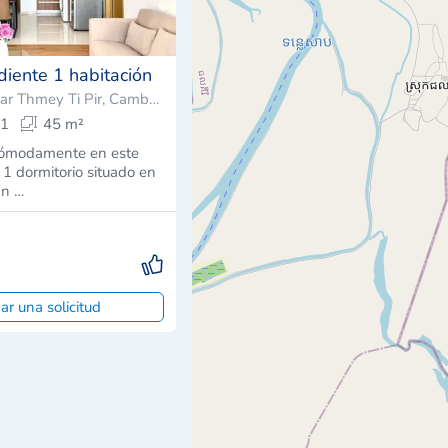
diente 1 habitación
Sangkat Phsar Thmey Ti Pir, Camboya
1
45 m²
 cómodamente en este
1 dormitorio situado en
an …
ar una solicitud