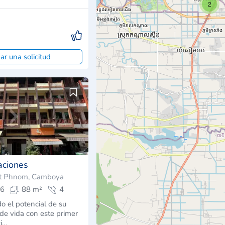
2
ar una solicitud
aciones
t Phnom, Camboya
6
88 m²
4
o el potencial de su
 de vida con este primer
i…