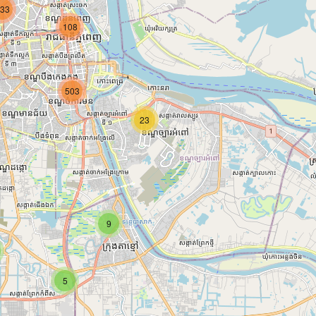
33
108
503
23
9
5