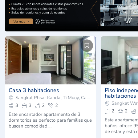
Casa 3 habitaciones
Piso indepen
habitaciones
Sangkat Phsar Kandal Ti Muoy, Camboya
Sangkat Wa
3
3
2
2
2
2
Este encantador apartamento de 3
Este apartament
dormitorios es perfecto para familias que
baños, ofrece 
buscan comodidad,…
de estar y está 