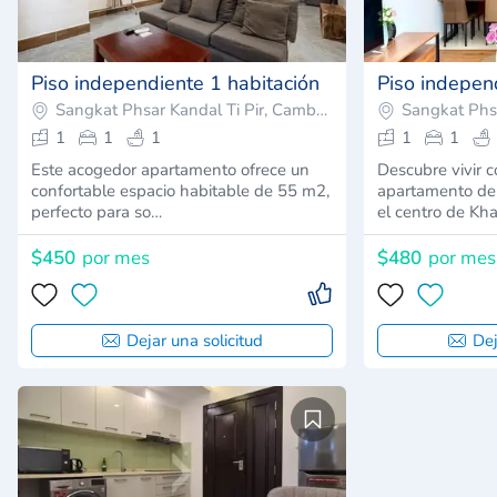
Piso independiente 1 habitación
Piso indepen
Sangkat Phsar Kandal Ti Pir, Camboya
1
1
1
1
1
Este acogedor apartamento ofrece un
Descubre vivir
confortable espacio habitable de 55 m2,
apartamento de 
perfecto para so…
el centro de Kh
$450
por mes
$480
por mes
Dejar una solicitud
Dej