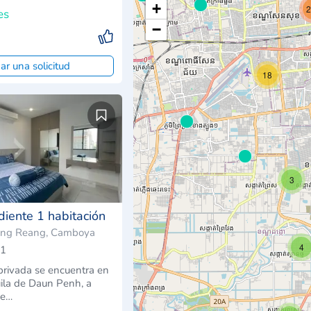
+
2
es
−
ar una solicitud
18
3
diente 1 habitación
eng Reang, Camboya
4
1
 privada se encuentra en
ila de Daun Penh, a
de…