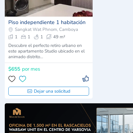
Piso independiente 1 habitación
Sangkat Wat Phnom, Camboya
1
1
1
49 m²
Descubre el perfecto retiro urbano en
este apartamento Studio ubicado en el
animado distrito…
$655
por mes
Dejar una solicitud