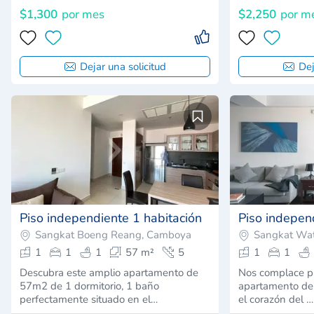
$1,300
por mes
$2,250
por m
Dejar una solicitud
Dej
Piso independiente 1 habitación
Piso indepen
Sangkat Boeng Reang, Camboya
Sangkat Wa
1
1
1
57 m²
5
1
1
Descubra este amplio apartamento de
Nos complace pr
57m2 de 1 dormitorio, 1 baño
apartamento de 
perfectamente situado en el…
el corazón del …