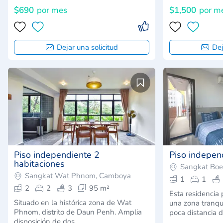
$690
por mes
$1,500
por m
Dejar una solicitud
Dej
Piso independiente 2
Piso indepen
habitaciones
Sangkat Bo
Sangkat Wat Phnom, Camboya
1
1
2
2
3
95 m²
Esta residencia
Situado en la histórica zona de Wat
una zona tranqu
Phnom, distrito de Daun Penh. Amplia
poca distancia 
disposición de dos …