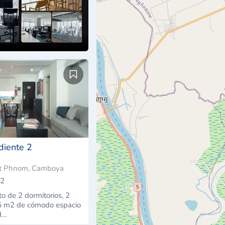
diente 2
t Phnom, Camboya
2
o de 2 dormitorios, 2
95 m2 de cómodo espacio
d…