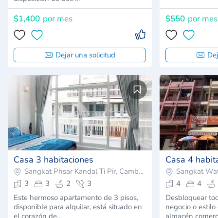
$1,400
por mes
$550
por mes
Dejar una solicitud
Dej
Casa 3 habitaciones
Casa 4 habit
Sangkat Phsar Kandal Ti Pir, Camboya
Sangkat Wa
3
3
2
3
4
4
Este hermoso apartamento de 3 pisos,
Desbloquear tod
disponible para alquilar, está situado en
negocio o estilo
el corazón de…
almacén comerc