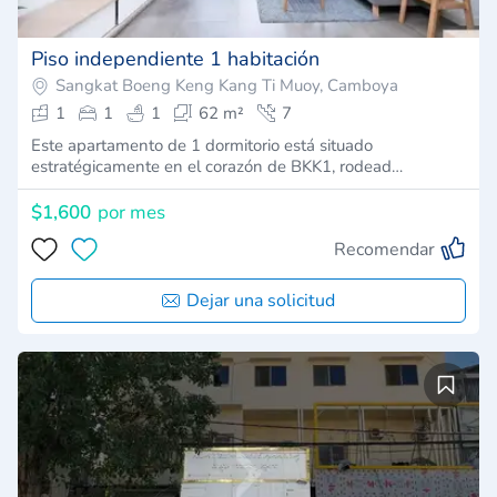
Piso independiente 1 habitación
Sangkat Boeng Keng Kang Ti Muoy, Camboya
1
1
1
62 m²
7
Este apartamento de 1 dormitorio está situado
estratégicamente en el corazón de BKK1, rodead…
$1,600
por mes
Recomendar
Dejar una solicitud