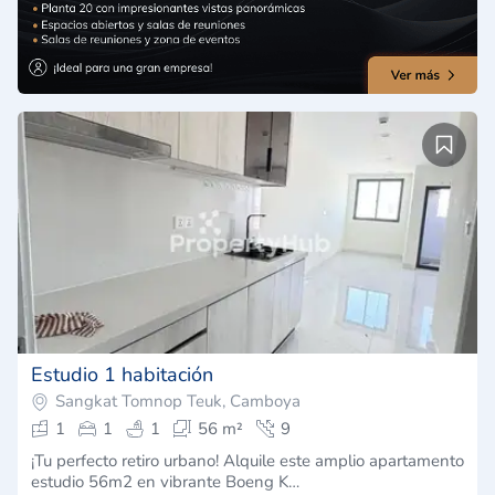
Estudio 1 habitación
Sangkat Tomnop Teuk, Camboya
1
1
1
56 m²
9
¡Tu perfecto retiro urbano! Alquile este amplio apartamento
estudio 56m2 en vibrante Boeng K…