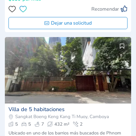
Recomendar
Dejar una solicitud
Villa de 5 habitaciones
Sangkat Boeng Keng Kang Ti Muoy, Camboya
5
5
7
432 m²
2
Ubicado en uno de los barrios más buscados de Phnom