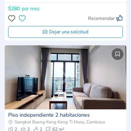
$280
por mes
Recomendar
Dejar una solicitud
Piso independiente 2 habitaciones
Sangkat Boeng Keng Kang Ti Muoy, Camboya
2
2
2
62 m²