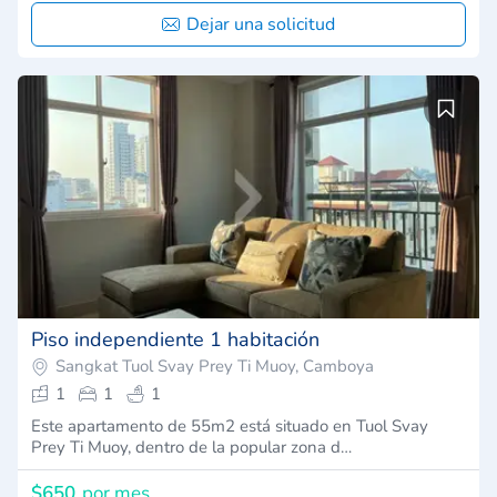
Dejar una solicitud
Piso independiente 1 habitación
Sangkat Tuol Svay Prey Ti Muoy, Camboya
1
1
1
Este apartamento de 55m2 está situado en Tuol Svay
Prey Ti Muoy, dentro de la popular zona d…
$650
por mes