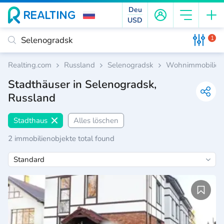
Deu
USD
1
Realting.com
Russland
Selenogradsk
Wohnimmobilien
Stadthäuser in Selenogradsk,
Russland
Stadthaus
Alles löschen
2 immobilienobjekte total found