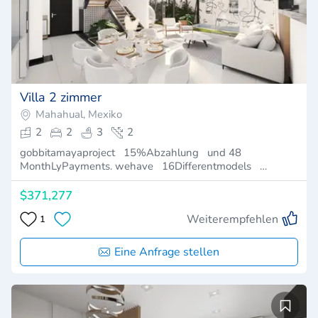
Villa 2 zimmer
Mahahual, Mexiko
2
2
3
2
gobbitamayaproject 15%Abzahlung und 48
MonthLyPayments. wehave 16Differentmodels …
$371,277
Weiterempfehlen
1
Eine Anfrage stellen