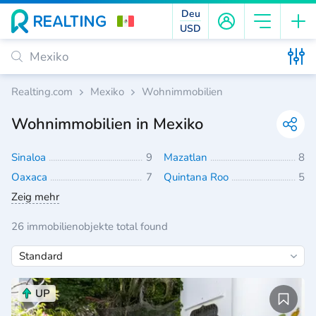
Deu
USD
Realting.com
Mexiko
Wohnimmobilien
Wohnimmobilien in Mexiko
Sinaloa
9
Mazatlan
8
Oaxaca
7
Quintana Roo
5
Zeig mehr
26 immobilienobjekte total found
UP