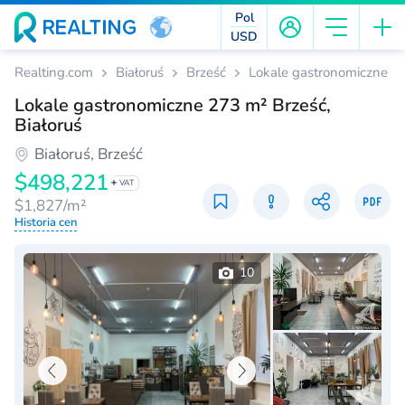
Pol
USD
Realting.com
Białoruś
Brześć
Lokale gastronomiczne
Lokale gastronomiczne 273 m² Brześć,
Białoruś
Białoruś, Brześć
$498,221
VAT
$1,827/m²
Historia cen
10