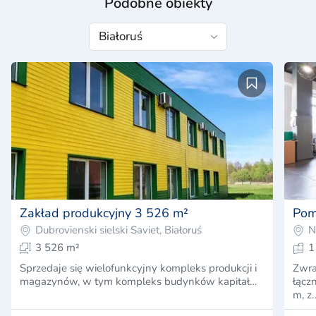
Podobne obiekty
Zakład produkcyjny 3 526 m²
Pom
Dubrovienski sielski Saviet, Białoruś
N
3 526 m²
1
Sprzedaje się wielofunkcyjny kompleks produkcji i
Zwra
magazynów, w tym kompleks budynków kapitał…
łącz
m, z