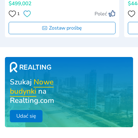
$499,002
$44
Poleć
1
Zostaw prośbę
Szukaj
Nowe
budynki
na
Realting.com
Udać się