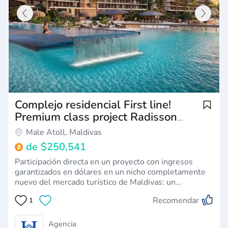
Complejo residencial First line!
Premium class project Radisson
Maldives.
Male Atoll, Maldivas
de
$250,541
Participación directa en un proyecto con ingresos
garantizados en dólares en un nicho completamente
nuevo del mercado turístico de Maldivas: un
segmento de precios de alto nivel con demanda
Recomendar
1
máxima y sin competencia.Condiciones de
inversión:Alquiler RoI hasta un 18%Ingresos de
gestión hoteler…
Agencia