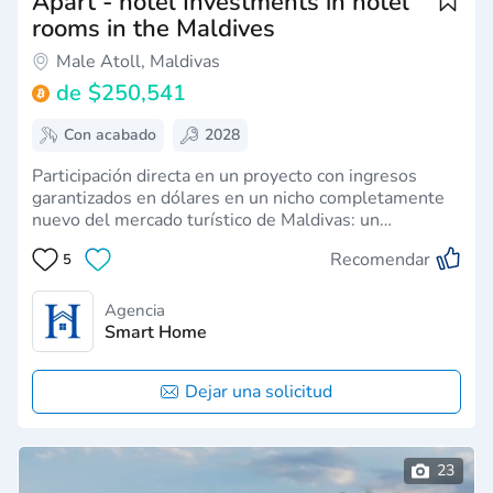
Apart - hotel Investments in hotel
rooms in the Maldives
Male Atoll, Maldivas
de
$250,541
Con acabado
2028
Participación directa en un proyecto con ingresos
garantizados en dólares en un nicho completamente
nuevo del mercado turístico de Maldivas: un
segmento de precios de alto nivel con demanda
Recomendar
5
máxima y sin competencia.Condiciones de
inversión:Alquiler RoI hasta un 18%Ingresos de
gestión hoteler…
Agencia
Smart Home
Dejar una solicitud