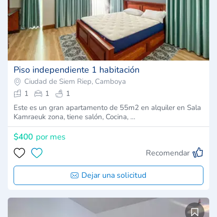
Piso independiente 1 habitación
Ciudad de Siem Riep, Camboya
1
1
1
Este es un gran apartamento de 55m2 en alquiler en Sala
Kamraeuk zona, tiene salón, Cocina, …
$400
por mes
Recomendar
Dejar una solicitud