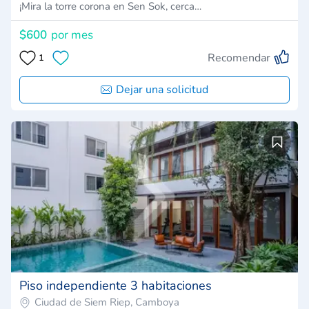
¡Mira la torre corona en Sen Sok, cerca…
$600
por mes
Recomendar
1
Dejar una solicitud
Piso independiente 3 habitaciones
Ciudad de Siem Riep, Camboya