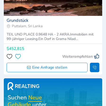
Grundstück
Puttalam, Sri Lanka
TEIL UND PLACE 0.9648 HA - 2 AKRA.Immobilien mit
99-jähriger Leasing.Ein Dorf in Grama Nilad…
$452,815
Weiterempfehlen
Eine Anfrage stellen
Suchen
Neue
Gebäude
unter