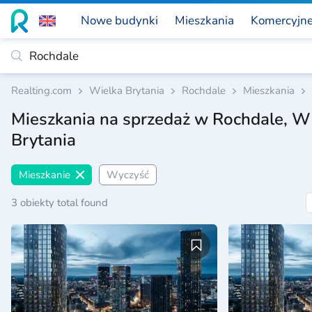
Nowe budynki
Mieszkania
Komercyjn
Realting.com
Wielka Brytania
Rochdale
Mieszkania
Mieszkania na sprzedaż w Rochdale, W
Brytania
Mieszkanie
Wyczyść
3 obiekty total found