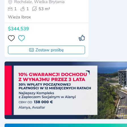
Rochdale, Wielka Brytania
1
1
53 m²
Wieża Ibrox
$344,539
Zostaw prośbę