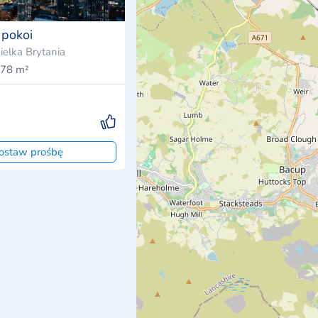
 pokoi
elka Brytania
78 m²
ostaw prośbę