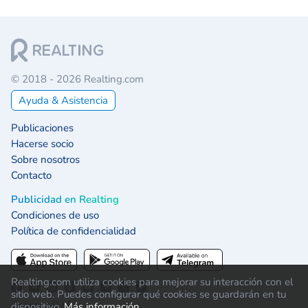
© 2018 - 2026 Realting.com
Ayuda & Asistencia
Publicaciones
Hacerse socio
Sobre nosotros
Contacto
Publicidad en Realting
Condiciones de uso
Política de confidencialidad
Realting.com utiliza cookies para mejorar su interacción con el
sitio web. Puedes configurar qué cookies se guardarán en tu
Rating 4.9 / 5:
dispositivo.
Más información