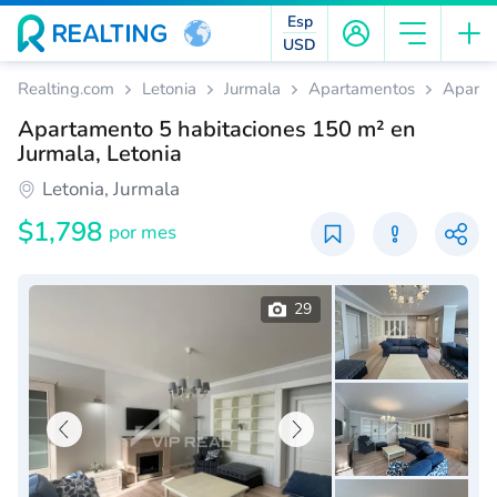
Esp
USD
Realting.com
Letonia
Jurmala
Apartamentos
Aparta
Apartamento 5 habitaciones 150 m² en
Jurmala, Letonia
Letonia, Jurmala
$1,798
por mes
29