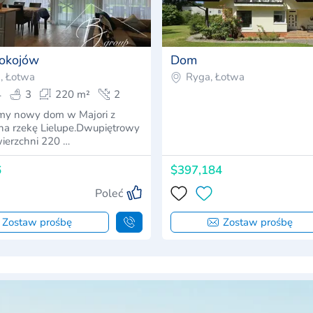
okojów
Dom
, Łotwa
Ryga, Łotwa
4
3
220 m²
2
my nowy dom w Majori z
na rzekę Lielupe.Dwupiętrowy
ierzchni 220 …
6
$397,184
Poleć
Zostaw prośbę
Zostaw prośbę