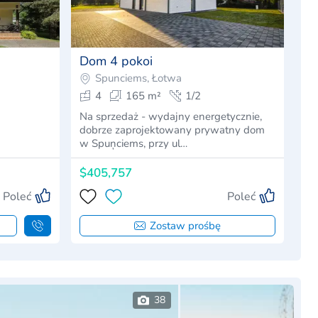
Dom 4 pokoi
Spunciems, Łotwa
4
165 m²
1/2
Na sprzedaż - wydajny energetycznie,
dobrze zaprojektowany prywatny dom
w Spuņciems, przy ul…
$405,757
Poleć
Poleć
Zostaw prośbę
38