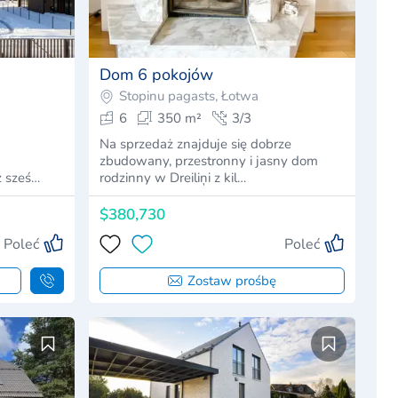
Dom 6 pokojów
Stopinu pagasts, Łotwa
6
350 m²
3/3
Na sprzedaż znajduje się dobrze
zbudowany, przestronny i jasny dom
z sześ…
rodzinny w Dreiliņi z kil…
$380,730
Poleć
Poleć
Zostaw prośbę