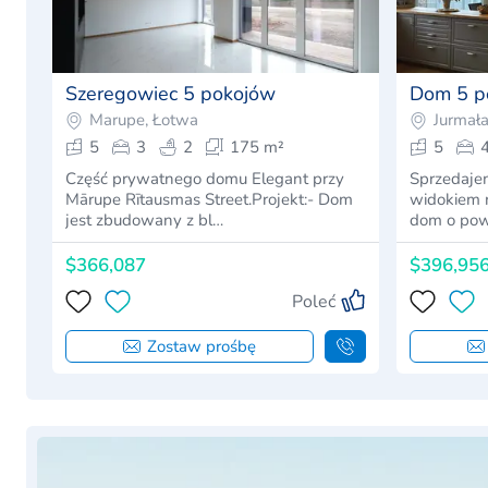
Szeregowiec 5 pokojów
Dom 5 p
Marupe, Łotwa
Jurmała
5
3
2
175 m²
5
Część prywatnego domu Elegant przy
Sprzedaje
Mārupe Rītausmas Street.Projekt:- Dom
widokiem 
jest zbudowany z bl…
dom o pow
$366,087
$396,95
Poleć
Zostaw prośbę