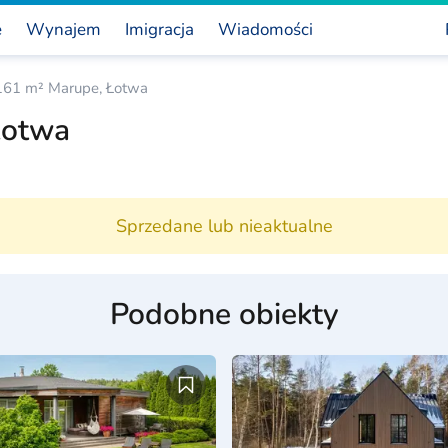
e
Wynajem
Imigracja
Wiadomości
161 m² Marupe, Łotwa
Łotwa
Sprzedane lub nieaktualne
Podobne obiekty