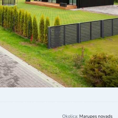
Okolica:
Marupes novads