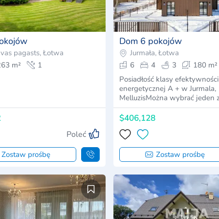
okojów
Dom 6 pokojów
avas pagasts, Łotwa
Jurmała, Łotwa
263 m²
1
6
4
3
180 m²
Posiadłość klasy efektywności
energetycznej A + w Jurmala,
MelluzisMożna wybrać jeden 
2
$406,128
Poleć
Zostaw prośbę
Zostaw prośbę