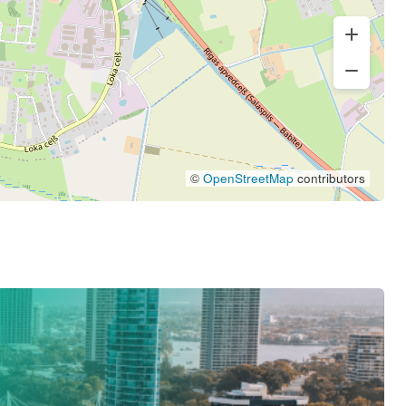
©
OpenStreetMap
contributors