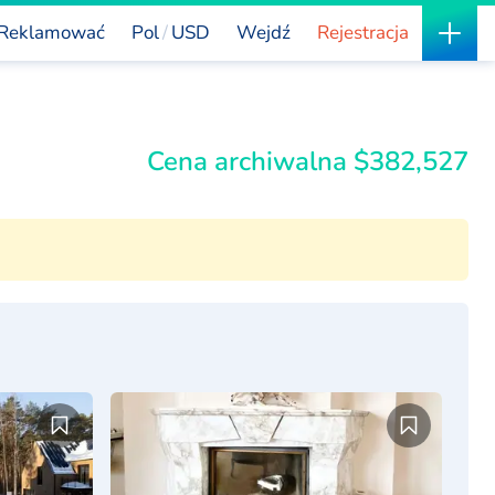
Reklamować
Pol
USD
Wejdź
Rejestracja
Cena archiwalna $382,527