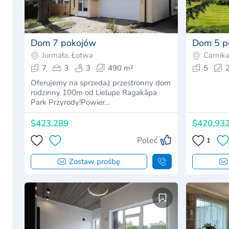
Dom 7 pokojów
Dom 5 p
Jurmała, Łotwa
Carnik
7
3
3
490 m²
5
Oferujemy na sprzedaż przestronny dom
rodzinny 100m od Lielupe Ragakāpa
Park Przyrody!Powier…
$423,289
$420,93
Poleć
1
Zostaw prośbę