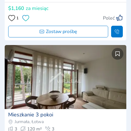
$1,160
za miesiąc
Poleć
1
Zostaw prośbę
Mieszkanie 3 pokoi
Jurmała, Łotwa
3
120 m²
3