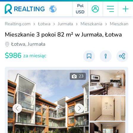
Pol
USD
Realting.com
Łotwa
Jurmała
Mieszkania
Mieszkanie
Mieszkanie 3 pokoi 82 m² w Jurmała, Łotwa
Łotwa, Jurmała
$986
za miesiąc
23