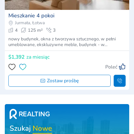
Mieszkanie 4 pokoi
Jurmała, Łotwa
4
125 m²
3
nowy budynek, okna z tworzywa sztucznego, w pełni
umeblowane, ekskluzywne meble, budynek - w…
$1,392
za miesiąc
Poleć
Zostaw prośbę
Szukaj
Nowe