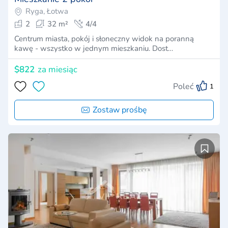
Ryga, Łotwa
2
32 m²
4/4
Centrum miasta, pokój i słoneczny widok na poranną
kawę - wszystko w jednym mieszkaniu. Dost…
$822
za miesiąc
Poleć
1
Zostaw prośbę