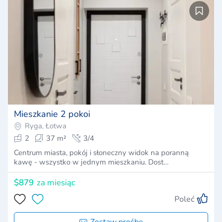
Mieszkanie 2 pokoi
Ryga, Łotwa
2
37 m²
3/4
Centrum miasta, pokój i słoneczny widok na poranną
kawę - wszystko w jednym mieszkaniu. Dost…
$879
za miesiąc
Poleć
Zostaw prośbę