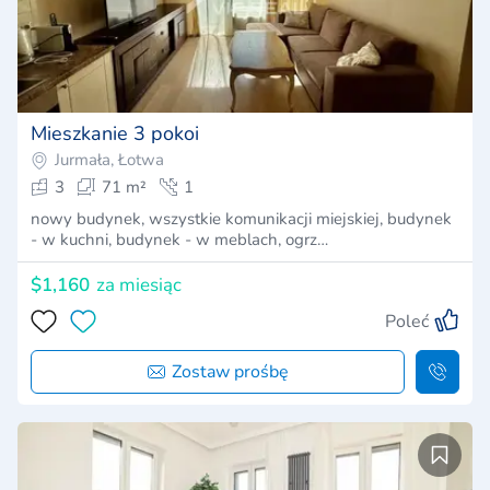
Mieszkanie 3 pokoi
Jurmała, Łotwa
3
71 m²
1
nowy budynek, wszystkie komunikacji miejskiej, budynek
- w kuchni, budynek - w meblach, ogrz…
$1,160
za miesiąc
Poleć
Zostaw prośbę