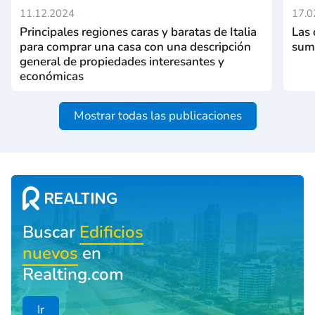
11.12.2024
17.0
Principales regiones caras y baratas de Italia
Las 
para comprar una casa con una descripción
suma
general de propiedades interesantes y
económicas
Mostrar todas las publicaciones
Buscar
Edificios
nuevos
en
Realting.com
Ir