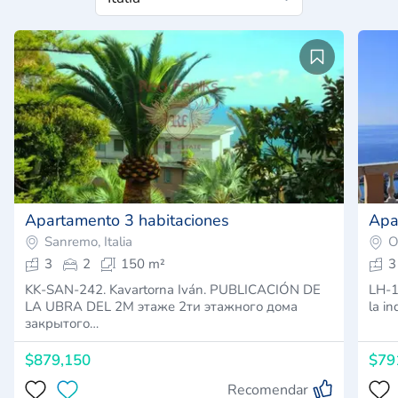
Apartamento 3 habitaciones
Apa
Sanremo, Italia
O
3
2
150 m²
3
KK-SAN-242. Kavartorna Iván. PUBLICACIÓN DE
LH-1
LA UBRA DEL 2M этаже 2ти этажного дома
закрытого…
$879,150
$79
Recomendar