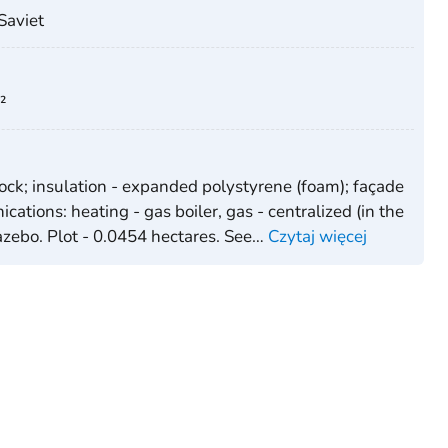
Saviet
²
 block; insulation - expanded polystyrene (foam); façade
cations: heating - gas boiler, gas - centralized (in the
azebo. Plot - 0.0454 hectares. See
…
Czytaj więcej