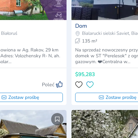
Dom
Białoruś
Bialarucki sielski Saviet, Bi
135 m²
dnowiona w Ag. Rakov, 29 km
Na sprzedaż nowoczesny przy
Adres: Volozhensky R- N, ah.
domek w ST "Perelesok" z o
solar…
gazowym. ❤️Centralna w…
$95,283
Poleć
Zostaw prośbę
Zostaw prośbę