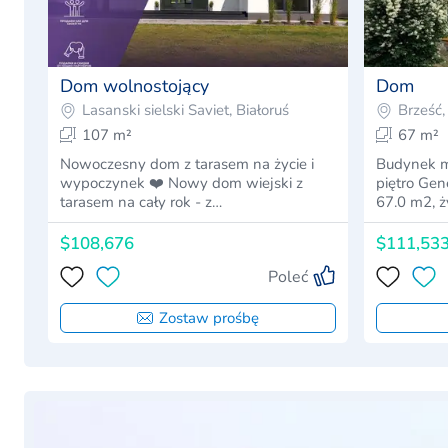
Dom wolnostojący
Dom
Lasanski sielski Saviet, Białoruś
Brześć,
107 m²
67 m²
Nowoczesny dom z tarasem na życie i
Budynek m
wypoczynek ❤️ Nowy dom wiejski z
piętro Gen
tarasem na cały rok - z…
67.0 m2, ż
$108,676
$111,53
Poleć
Zostaw prośbę