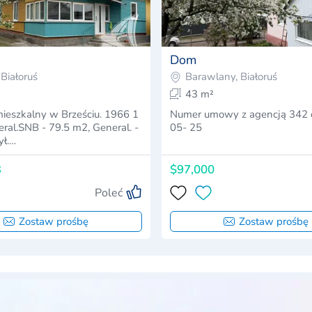
Dom
 Białoruś
Barawlany, Białoruś
43 m²
ieszkalny w Brześciu. 1966 1
Numer umowy z agencją 342 
eral.SNB - 79.5 m2, General. -
05- 25
ył.…
3
$97,000
Poleć
Zostaw prośbę
Zostaw prośbę