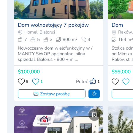
Dom wolnostojący 7 pokojów
Dom
Homel, Białoruś
Raków, 
7
5
3
800 m²
3
164 m²
Nowoczesny dom wielofunkcyjny w /
Stolica o
MANITY SWOP opcjonalne .pilna
od Mińska 
sprzedaż Białoruś - 800 + m …
Rakov, st. 
$100,000
$99,000
Poleć
9
1
1
Zostaw prośbę