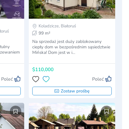
Koladzicze, Białoruś
ałoruś
99 m²
Na sprzedaż jest duży zablokowany
tulny
ciepły dom w bezpośrednim sąsiedztwie
grzewaniem
Mińska! Dom jest w i…
$110,000
Poleć
Poleć
Zostaw prośbę