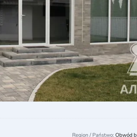
Region / Państwo:
Obwód br