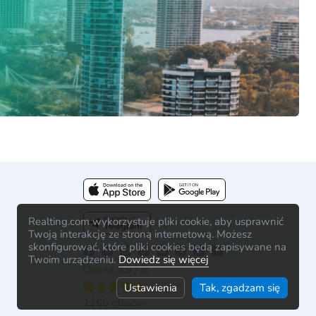
Realting.com wykorzystuje pliki cookie, aby usprawnić
Twoją interakcję ze stroną internetową. Możesz
skonfigurować, które pliki cookies będą zapisywane na
Twoim urządzeniu.
Dowiedz się więcej
Ocena 4.9 / 5:
Ustawienia
Tak, zgadzam się
1366 głosów