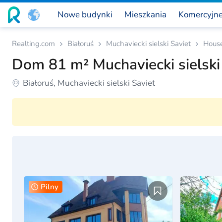
Nowe budynki
Mieszkania
Komercyjn
Realting.com
Białoruś
Muchaviecki sielski Saviet
Hous
Dom 81 m² Muchaviecki sielski 
Białoruś, Muchaviecki sielski Saviet
Pilny