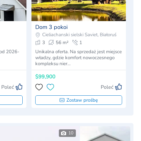
Dom 3 pokoi
Cieliachanski sielski Saviet, Białoruś
3
56 m²
1
od 2026-
Unikalna oferta. Na sprzedaż jest miejsce
władzy, gdzie komfort nowoczesnego
kompleksu nier…
$99,900
Poleć
Poleć
Zostaw prośbę
10