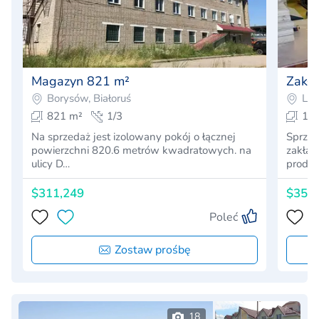
Magazyn 821 m²
Zakła
Borysów, Białoruś
Lid
821 m²
1/3
1 
Na sprzedaż jest izolowany pokój o łącznej
Sprzed
powierzchni 820.6 metrów kwadratowych. na
zakład
ulicy D…
produk
$311,249
$350
Poleć
Zostaw prośbę
18