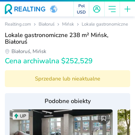
Pol
USD
Realting.com
Białoruś
Mińsk
Lokale gastronomiczne
Lokale gastronomiczne 238 m² Mińsk,
Białoruś
Białoruś, Mińsk
Cena archiwalna $252,529
Sprzedane lub nieaktualne
Podobne obiekty
UP