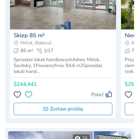
Sklep 85 m²
Nieru
Mińsk, Białoruś
Bah
85 m²
1/17
7
Sprzedaż lokali handlowychAdres: Mińsk,
Przytu
Savitsky, 1Powierzchnia: 84,6 m2Sprzedaż
ziemi!
lokali hand…
rzeką 
$244,441
$257
Poleć
Zostaw prośbę
24