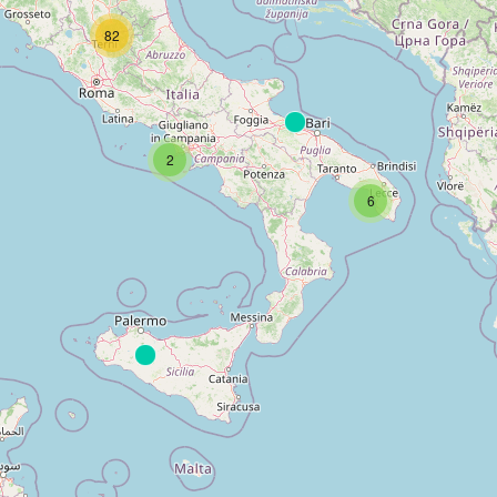
82
2
6