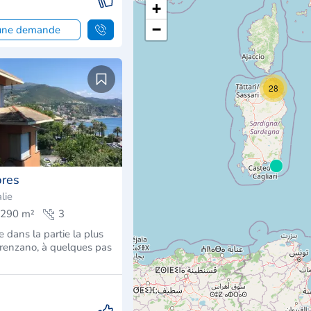
+
−
 une demande
28
bres
lie
290 m²
3
ée dans la partie la plus
Arenzano, à quelques pas