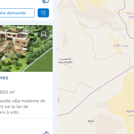
 une demande
bres
650 m²
velle villa moderne de
t sur le lac de
ns à votr…