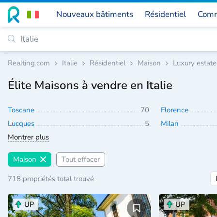
Nouveaux bâtiments
Résidentiel
Comm
Realting.com
Italie
Résidentiel
Maison
Luxury estate
Élite Maisons à vendre en Italie
Toscane
70
Florence
Lucques
5
Milan
Montrer plus
Maison
Tout effacer
718 propriétés total trouvé
UP
UP