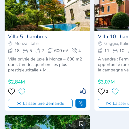
Villa 5 chambres
Villa 10 cha
Monza, Italie
Gaggio, Itali
18
5
7
600 m²
4
11
10
Villa privée de luxe à Monza – 600 m2
À vendre : Ferm
dans l'un des quartiers les plus
opportunité rar
prestigieuxItalie • M…
la campagne vé
$2,84M
$3,07M
2
Laisser une demande
Laisser