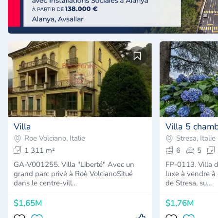
Villa
Villa 5 cham
Roe Volciano, Italie
Stresa, Italie
1 311 m²
6
5
GA-V001255. Villa "Liberté" Avec un
FP-0113. Villa d
grand parc privé à Roè VolcianoSitué
luxe à vendre à
dans le centre-vill…
de Stresa, su…
$1,65M
$1,76M