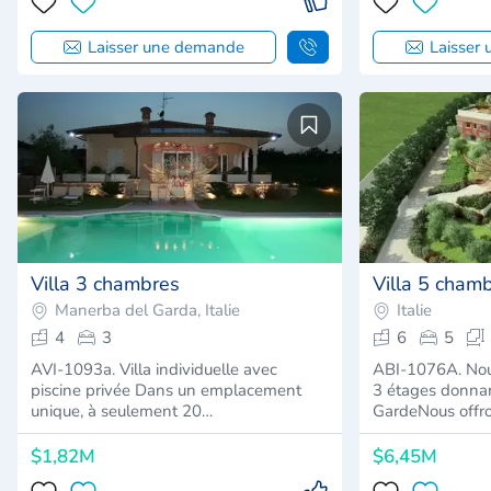
Laisser une demande
Laisser
Villa 3 chambres
Villa 5 cham
Manerba del Garda, Italie
Italie
4
3
6
5
AVI-1093a. Villa individuelle avec
ABI-1076A. Nou
piscine privée Dans un emplacement
3 étages donnan
unique, à seulement 20…
GardeNous offro
$1,82M
$6,45M