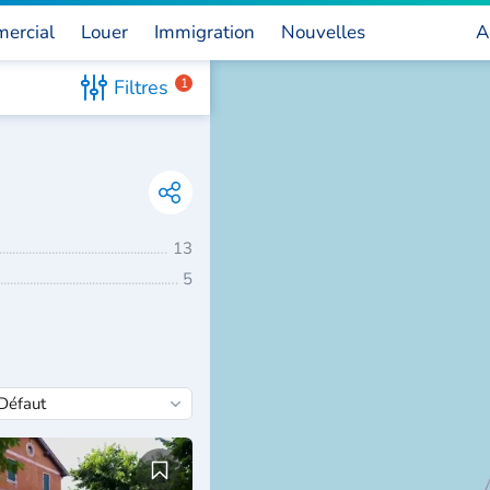
ercial
Louer
Immigration
Nouvelles
A
Filtres
1
13
5