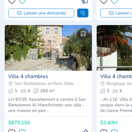
Laisser une demande
Laisser
Villa 4 chambres
Villa 4 cham
San Bartolomeo al Mare, Italie
Bergeggi, Ita
5
4
260 m²
5
4
LH-6V39. Appartement à vendre à San
- Al-116. Villa
Bartolomeo Al MareAcheter une villa -
unique dans la v
une maison en pier…
de classe Prem
$879,150
$3,40M