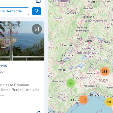
 une demande
bres
lie
388
2
 de classe Premium
ille de Burgeji Une villa
iu…
107
33