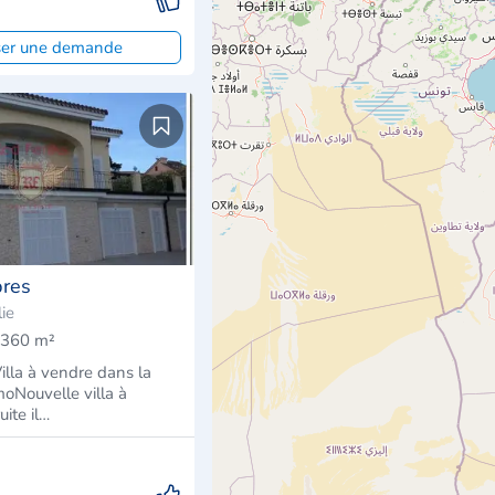
ser une demande
bres
ie
360 m²
lla à vendre dans la
moNouvelle villa à
ite il…