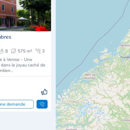
mbres
e
8
575 m²
3
e à Venise – Une
e dans le joyau caché de
nitien…
 une demande