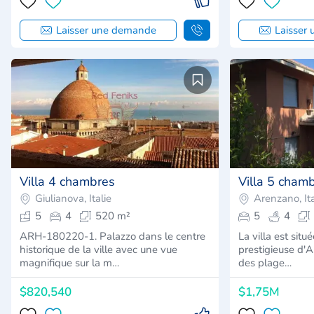
Laisser une demande
Laisser
Villa 4 chambres
Villa 5 cham
Giulianova, Italie
Arenzano, Ita
5
4
520 m²
5
4
ARH-180220-1. Palazzo dans le centre
La villa est situ
historique de la ville avec une vue
prestigieuse d'
magnifique sur la m…
des plage…
$820,540
$1,75M