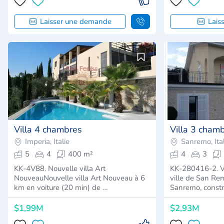
Laisser une demande
Lais
Villa 4 chambres
Villa 3 cham
Imperia, Italie
Sanremo, Ital
5
4
400 m²
4
3
KK-4V88. Nouvelle villa Art
KK-280416-2. Vi
NouveauNouvelle villa Art Nouveau à 6
ville de San Re
km en voiture (20 min) de …
Sanremo, constru
$1,99M
$2,93M