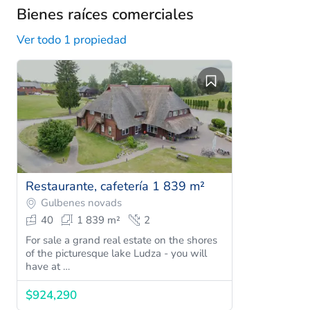
Bienes raíces comerciales
Ver todo 1 propiedad
Restaurante, cafetería 1 839 m²
Gulbenes novads
40
1 839 m²
2
For sale a grand real estate on the shores
of the picturesque lake Ludza - you will
have at …
$924,290