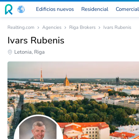
Edificios nuevos
Residencial
Comercial
Realting.com
Agencies
Riga Brokers
Ivars Rubenis
Ivars Rubenis
Letonia, Riga