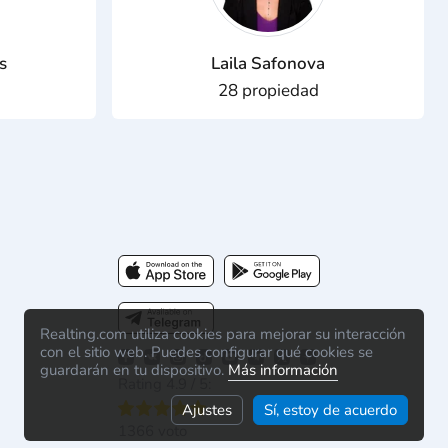
s
Laila Safonova
28 propiedad
Realting.com utiliza cookies para mejorar su interacción
con el sitio web. Puedes configurar qué cookies se
guardarán en tu dispositivo.
Más información
Rating 4.9 / 5:
Ajustes
Sí, estoy de acuerdo
1366 voto