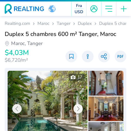
Fra
USD
Realting.com
Maroc
Tanger
Duplex
Duplex 5 chamb
Duplex 5 chambres 600 m² Tanger, Maroc
Maroc, Tanger
$4,03M
$6,720/m²
17