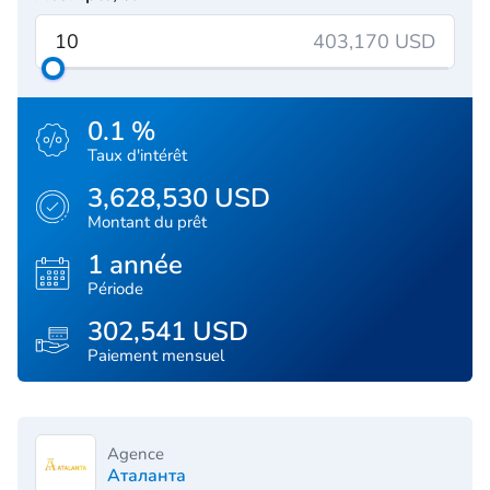
403,170 USD
0.1 %
Taux d'intérêt
3,628,530 USD
Montant du prêt
1 année
Période
302,541 USD
Paiement mensuel
Agence
Аталанта