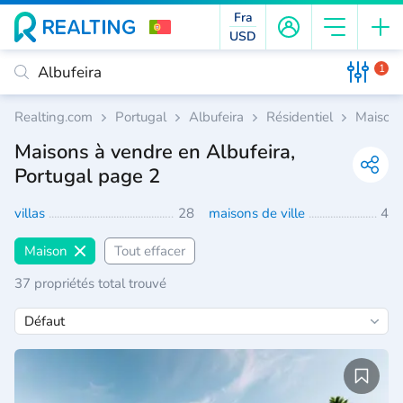
Fra
USD
1
Realting.com
Portugal
Albufeira
Résidentiel
Maison
Maisons à vendre en Albufeira,
Portugal page 2
villas
28
maisons de ville
4
Maison
Tout effacer
37 propriétés total trouvé