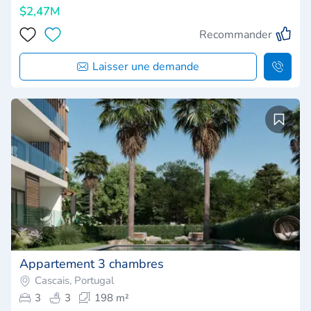
$2,47M
Recommander
Laisser une demande
Appartement 3 chambres
Cascais, Portugal
3
3
198 m²