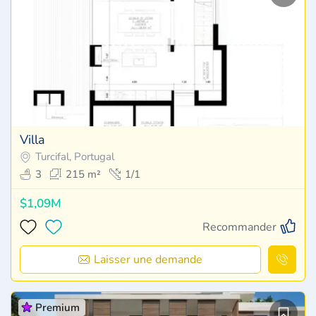
Villa
Turcifal, Portugal
3
215 m²
1/1
$1,09M
Recommander
Laisser une demande
Premium