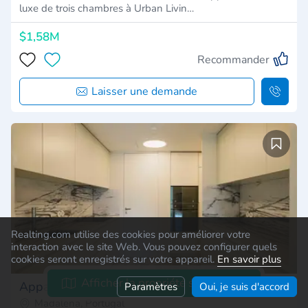
luxe de trois chambres à Urban Livin…
$1,58M
Recommander
Laisser une demande
Realting.com utilise des cookies pour améliorer votre
interaction avec le site Web. Vous pouvez configurer quels
cookies seront enregistrés sur votre appareil.
En savoir plus
Afficher la propriété sur la carte
Appartement 3 chambres
Paramètres
Oui, je suis d'accord
Madalena, Portugal