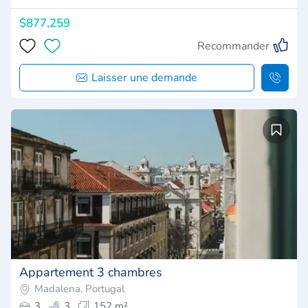
$877,259
Recommander
Laisser une demande
Appartement 3 chambres
Madalena, Portugal
3
3
152 m²