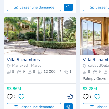
Laisser une demande
Laisser
Villa 9 chambres
Villa 9 cham
Marrakech, Maroc
caidat dOul
9
9
9
12 000 m²
1
9
9
Palmpy Grove
$3,86M
$3,28M
2
1
Laisser une demande
Laisser