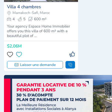
Villa 4 chambres
Marrakech-Safi, Maroc
4
5
600 m²
Your agency Espace Home Immobilier
offers you this villa of 600 m² with a
beautiful plot of …
$2,06M
Laisser une demande