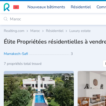
Nouveaux bâtiments
Résidentiel
Comm
Realting.com
Maroc
Résidentiel
Luxury estate
Élite Propriétées résidentielles à vend
Marrakech-Safi
3
7 propriétés total trouvé