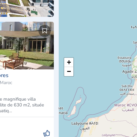
+
−
bres
 Maroc
e magnifique villa
lite de 630 m2, située
uatiq…