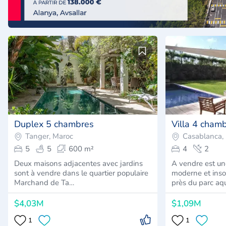
Duplex 5 chambres
Villa 4 cham
Tanger, Maroc
Casablanca,
5
5
600 m²
4
2
Deux maisons adjacentes avec jardins
A vendre est un
sont à vendre dans le quartier populaire
moderne et inso
Marchand de Ta…
près du parc aq
$4,03M
$1,09M
1
1