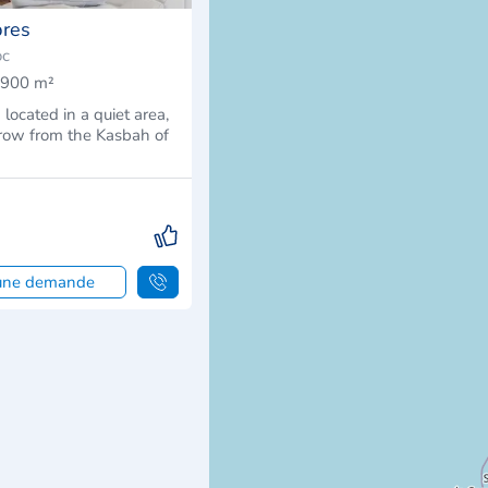
bres
oc
900 m²
 located in a quiet area,
hrow from the Kasbah of
 une demande