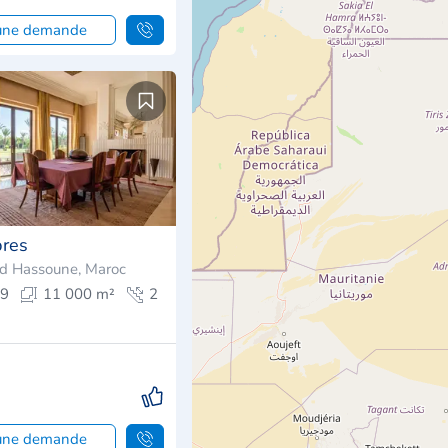
 une demande
bres
ad Hassoune, Maroc
9
11 000 m²
2
 une demande