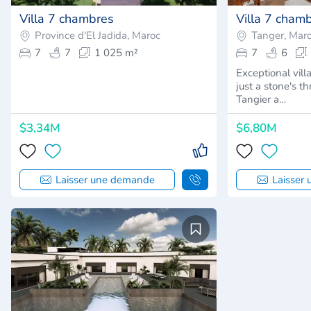
Villa 7 chambres
Villa 7 cham
Province d'El Jadida, Maroc
Tanger, Mar
7
7
1 025 m²
7
6
Exceptional villa
just a stone's t
Tangier a…
$3,34M
$6,80M
Laisser une demande
Laisser