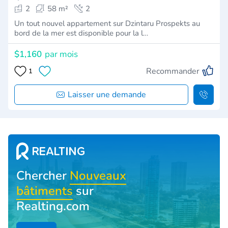
2
58 m²
2
Un tout nouvel appartement sur Dzintaru Prospekts au
bord de la mer est disponible pour la l…
$1,160
par mois
Recommander
1
Laisser une demande
Chercher
Nouveaux
bâtiments
sur
Realting.com