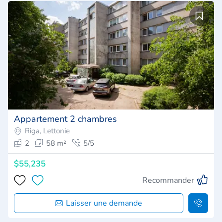
Appartement 2 chambres
Riga, Lettonie
2
58 m²
5/5
$55,235
Recommander
Laisser une demande