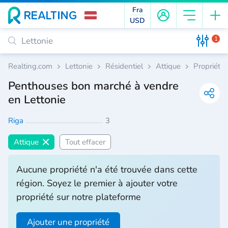
Fra
USD
1
Realting.com
Lettonie
Résidentiel
Attique
Propriété
Penthouses bon marché à vendre
en Lettonie
Riga
3
Attique
Tout effacer
Aucune propriété n'a été trouvée dans cette
région. Soyez le premier à ajouter votre
propriété sur notre plateforme
Ajouter une propriété