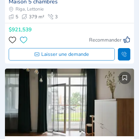
Maison 5 chambres
Riga, Lettonie
5
379 m²
3
$921,539
Recommander
Laisser une demande