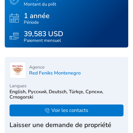
Montant du prêt
1 année
Période
39,583 USD
Paiement mensuel
Agence
Red Feniks Montenegro
Langues
English, Русский, Deutsch, Türkçe, Српски,
Crnogorski
Voir les contacts
Laisser une demande de propriété