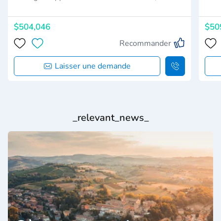
$504,046
$50
Recommander
Laisser une demande
_relevant_news_