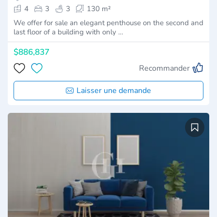
4
3
3
130 m²
We offer for sale an elegant penthouse on the second and
last floor of a building with only …
$886,837
Recommander
Laisser une demande