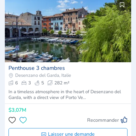
Penthouse 3 chambres
Desenzano del Garda, Italie
6
3
5
282 m²
In a timeless atmosphere in the heart of Desenzano del
Garda, with a direct view of Porto Ve…
$3,07M
Recommander
Laisser une demande