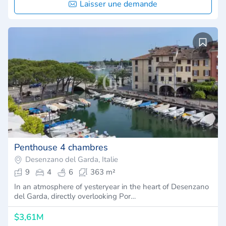
Laisser une demande
Penthouse 4 chambres
Desenzano del Garda, Italie
9
4
6
363 m²
In an atmosphere of yesteryear in the heart of Desenzano
del Garda, directly overlooking Por…
$3,61M