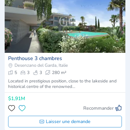
Penthouse 3 chambres
Desenzano del Garda, Italie
5
3
3
280 m²
Located in prestigious position, close to the lakeside and
historical centre of the renowned…
$1,91M
Recommander
Laisser une demande