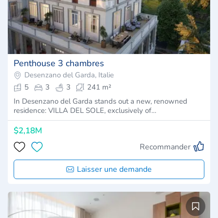
Penthouse 3 chambres
Desenzano del Garda, Italie
5
3
3
241 m²
In Desenzano del Garda stands out a new, renowned
residence: VILLA DEL SOLE, exclusively of…
$2,18M
Recommander
Laisser une demande