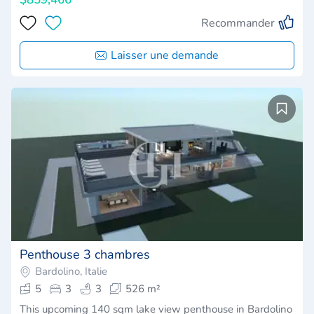
Recommander
Laisser une demande
Penthouse 3 chambres
Bardolino, Italie
5
3
3
526 m²
This upcoming 140 sqm lake view penthouse in Bardolino