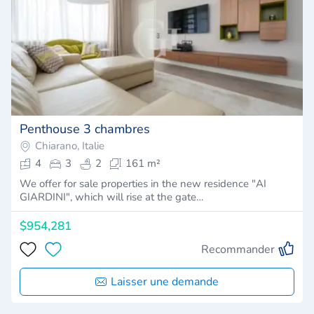
Penthouse 3 chambres
Chiarano, Italie
4
3
2
161 m²
We offer for sale properties in the new residence "AI
GIARDINI", which will rise at the gate…
$954,281
Recommander
Laisser une demande