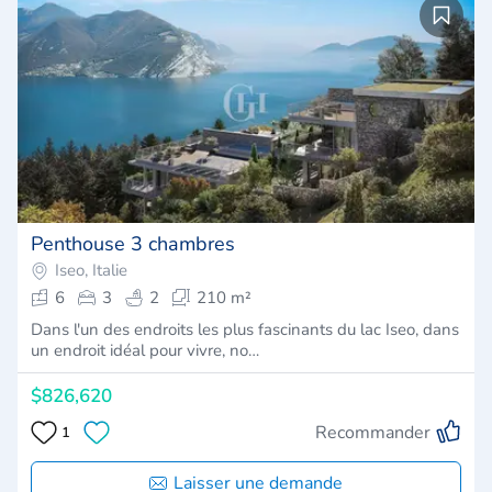
Penthouse 3 chambres
Iseo, Italie
6
3
2
210 m²
Dans l'un des endroits les plus fascinants du lac Iseo, dans
un endroit idéal pour vivre, no…
$826,620
Recommander
1
Laisser une demande