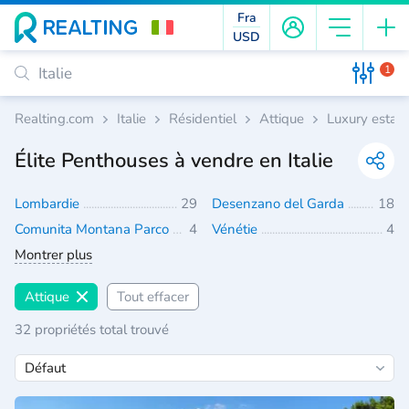
Fra
USD
1
Realting.com
Italie
Résidentiel
Attique
Luxury estate
Élite Penthouses à vendre en Italie
Lombardie
29
Desenzano del Garda
18
Comunita Montana Parco Alto Garda bresciano
4
Vénétie
4
Montrer plus
Attique
Tout effacer
32 propriétés total trouvé