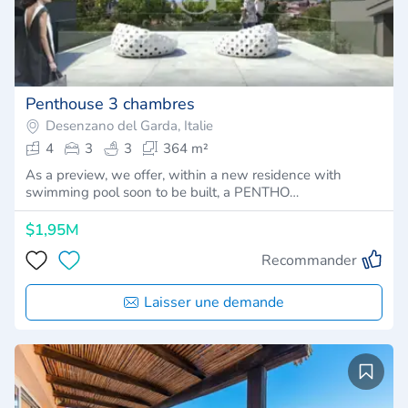
Penthouse 3 chambres
Desenzano del Garda, Italie
4
3
3
364 m²
As a preview, we offer, within a new residence with
swimming pool soon to be built, a PENTHO…
$1,95M
Recommander
Laisser une demande