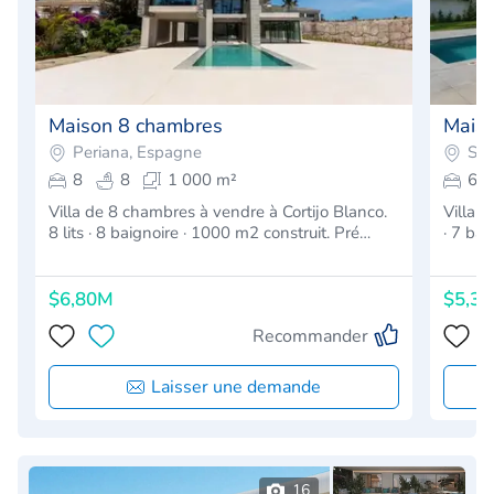
Maison 8 chambres
Mais
Periana, Espagne
San
8
8
1 000 m²
6
Villa de 8 chambres à vendre à Cortijo Blanco.
Villa d
8 lits · 8 baignoire · 1000 m2 construit. Pré…
· 7 ba
$6,80M
$5,3
Recommander
Laisser une demande
16