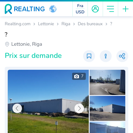
Fra
USD
Realting.com
Lettonie
Riga
Des bureaux
?
?
Lettonie, Riga
Prix ​​sur demande
7