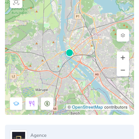
©
OpenStreetMap
contributors
Agence