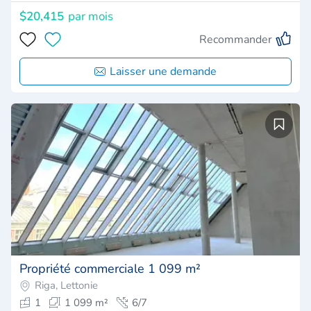
$20,415
par mois
Recommander
Laisser une demande
Propriété commerciale 1 099 m²
Riga, Lettonie
1
1 099 m²
6/7