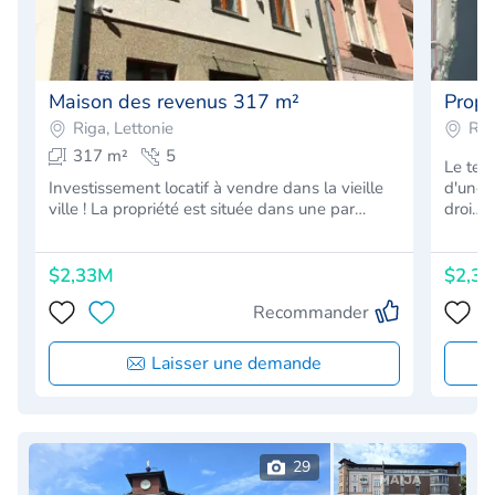
Maison des revenus 317 m²
Propr
Riga, Lettonie
Rig
317 m²
5
Le ter
Investissement locatif à vendre dans la vieille
d'une 
ville ! La propriété est située dans une par…
droi…
$2,33M
$2,3
Recommander
Laisser une demande
29